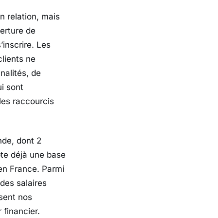
n relation, mais
verture de
inscrire. Les
clients ne
nalités, de
ui sont
les raccourcis
nde, dont 2
pte déjà une base
 en France. Parmi
des salaires
isent nos
 financier.