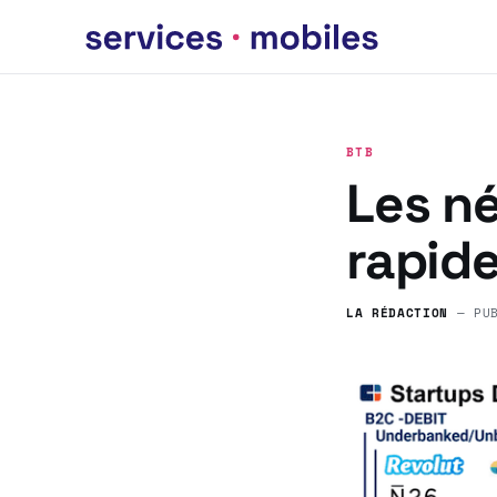
BTB
Les n
rapide
LA RÉDACTION
— PU