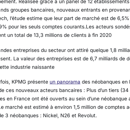
pement. Réalisée grâce à un panel de 12 établissement
ands groupes bancaires, nouveaux entrants en provenan
ntech, l’étude estime que leur part de marché est de 6,5
,9% pour les seuls comptes courants.Les acteurs sondé
t un total de 13,3 millions de clients à fin 2020
ndes entreprises du secteur ont attiré quelque 1,8 millia
sent. La valeur des entreprises est de 6,7 milliards de d
cette industrie naissante
e fois, KPMG présente
un panorama
des néobanques en Fr
r de ces nouveaux acteurs bancaires : Plus d’un tiers (3
s en France ont été ouverts au sein d’une néobanque a
e marché est estimé à environ 1,5 million de comptes a
de 3 néobanques : Nickel, N26 et Revolut.