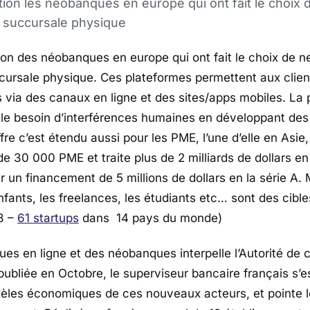
ution les néobanques en europe qui ont fait le choix 
e succursale physique
tion des néobanques en europe qui ont fait le choix de n
cursale physique. Ces plateformes permettent aux clien
ts via des canaux en ligne et des sites/apps mobiles. La
 le besoin d’interférences humaines en développant des
fre c’est étendu aussi pour les PME, l’une d’elle en Asie
de 30 000 PME et traite plus de 2 milliards de dollars en
er un financement de 5 millions de dollars en la série A.
enfants, les freelances, les étudiants etc… sont des cible
18 –
61 startups
dans 14 pays du monde)
ues en ligne et des néobanques interpelle l’Autorité de 
ubliée en Octobre, le superviseur bancaire français s’es
les économiques de ces nouveaux acteurs, et pointe le