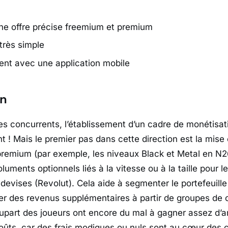
une offre précise freemium et premium
e très simple
ient avec une application mobile
on
es concurrents, l’établissement d’un cadre de monétisati
t ! Mais le premier pas dans cette direction est la mise 
emium (par exemple, les niveaux Black et Metal en N26
luments optionnels liés à la vitesse ou à la taille pour le
evises (Revolut). Cela aide à segmenter le portefeuille 
r des revenus supplémentaires à partir de groupes de 
upart des joueurs ont encore du mal à gagner assez d’a
oûts, car des frais modiques ou nuls sont au cœur de