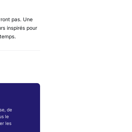
vront pas. Une
rs inspirés pour
 temps.
se, de
s le
er les