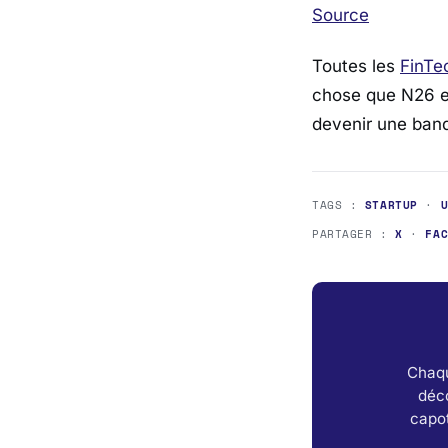
Source
Toutes les
FinTe
chose que N26 et
devenir une banq
TAGS :
STARTUP
·
PARTAGER :
X
·
FA
Chaqu
déc
capot