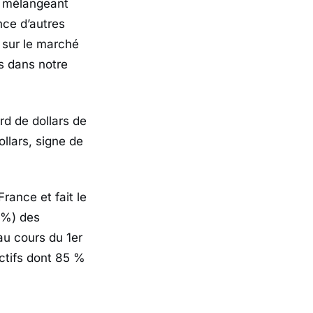
s mélangeant
ce d’autres
% sur le marché
s dans notre
rd de dollars de
ollars, signe de
ance et fait le
4 %) des
u cours du 1er
ctifs dont 85 %