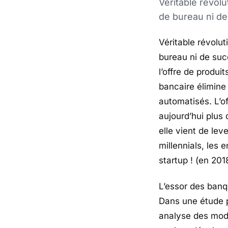
Véritable révol
de bureau ni d
Véritable révolu
bureau ni de suc
l’offre de produi
bancaire élimine
automatisés. L’of
aujourd’hui plus 
elle vient de lev
millennials, les 
startup ! (en 20
L’essor des banq
Dans une étude p
analyse des modè