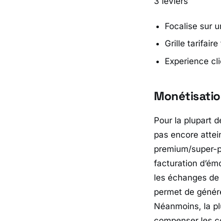
3 leviers
Focalise sur 
Grille tarifair
Experience cl
Monétisati
Pour la plupart d
pas encore attein
premium/super-pr
facturation d’émo
les échanges de d
permet de génére
Néanmoins, la pl
compenser les c