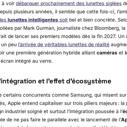
e à voir
débarquer prochainement des lunettes siglées
de
epuis plusieurs années, il semble que cette fois-ci, l’amb
des
lunettes intelligentes
soit
bel et bien concrète. Selo
oilées par
Mark Gurman
, journaliste chez
Bloomberg
, l
rait de lancer ses premiers modèles dès la fin 2027. Un 
e un peu
l’arrivée de véritables lunettes de réalité
augmen
oir une première génération hybride alliant
caméras
et
 écran intégré au verre.
l’intégration et l’effet d’écosystème
 de certains concurrents comme
Samsung
, qui misent sur
tés,
Apple
entend capitaliser sur trois piliers majeurs : l
 industriel soigné et surtout l’intégration poussée à l’
é
le de ne pas faire le parallèle avec le lancement de l’
Ap