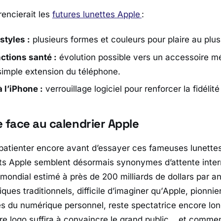
érencierait les
futures lunettes Apple
:
styles :
plusieurs formes et couleurs pour plaire au plu
ctions santé :
évolution possible vers un accessoire mé
simple extension du téléphone.
à l’iPhone :
verrouillage logiciel pour renforcer la fidélit
 face au calendrier Apple
a patienter encore avant d’essayer ces fameuses lunettes
ts Apple semblent désormais synonymes d’attente inter
ondial estimé à près de 200 milliards de dollars par an
ues traditionnels, difficile d’imaginer qu’
Apple
, pionnie
s du numérique personnel, reste spectatrice encore lo
bre logo suffira à convaincre le grand public… et commen