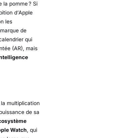
 la pomme ? Si
ition d’
Apple
n les
a marque de
calendrier qui
tée (AR), mais
intelligence
 la multiplication
a puissance de sa
cosystème
ple Watch
, qui