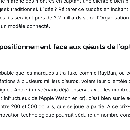
 le marché des montres en captant une clientèle bien pl
eek traditionnel. L’idée ? Réitérer ce succès en incitant l
s, ils seraient près de 2,2 milliards selon l’
Organisation
 un modèle connecté.
 positionnement face aux géants de l’op
probable que les marques ultra-luxe comme RayBan, ou ce
ations à plusieurs milliers d’euros, voient leur clientèle
ignée Apple (un scénario déjà observé avec les montr
t infructueux de l’Apple Watch en or), c’est bien sur le
ntre 200 et 500 dollars, que se joue la partie. À ce prix-l
nnovation technologique pourrait séduire un nombre con