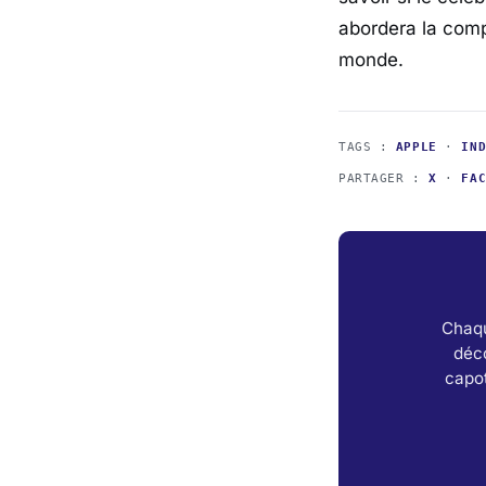
abordera la comp
monde.
TAGS :
APPLE
·
IN
PARTAGER :
X
·
FA
Chaqu
déc
capot