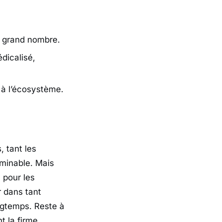
s grand nombre.
dicalisé,
é à l’écosystème.
, tant les
minable. Mais
 pour les
r dans tant
ngtemps. Reste à
t la firme