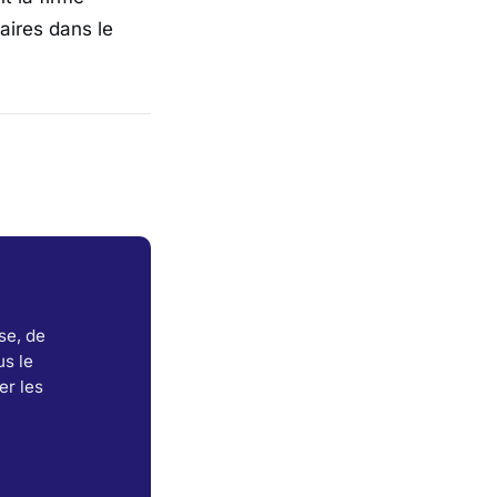
aires dans le
se, de
s le
er les