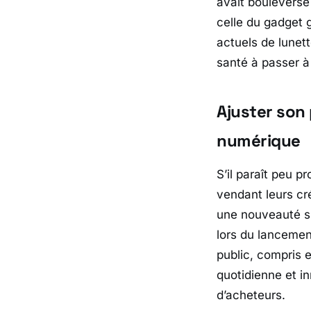
avait bouleversé
celle du gadget g
actuels de lunette
santé
à passer à
Ajuster son
numérique
S’il paraît peu 
vendant leurs cré
une nouveauté s
lors du lancemen
public, compris e
quotidienne et i
d’acheteurs.