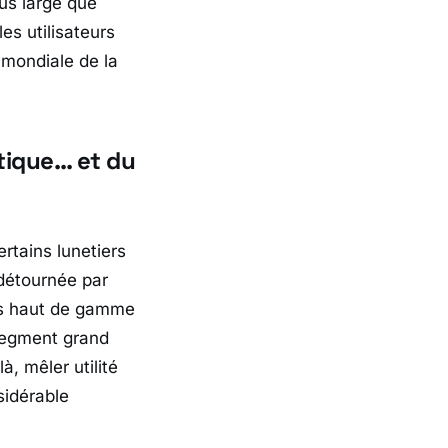
us large que
es utilisateurs
 mondiale de la
tique… et du
rtains lunetiers
 détournée par
es haut de gamme
 segment grand
à, mêler utilité
sidérable