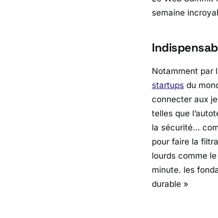
semaine incroyabl
Indispensab
Notamment par l
startups
du monde
connecter aux je
telles que l’auto
la sécurité… c
pour faire la fil
lourds comme le p
minute. les fond
durable »