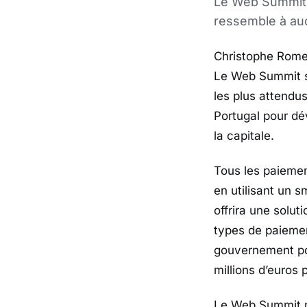
Le Web Summit 
ressemble à auc
Christophe Rome
Le Web Summit se
les plus attendu
Portugal pour d
la capitale.
Tous les paiement
en utilisant un 
offrira une solut
types de paiemen
gouvernement por
millions d’euros 
Le Web Summit ne