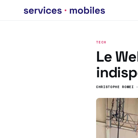
TECH
Le We
indis
CHRISTOPHE ROMEI
—