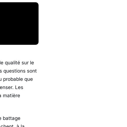
e qualité sur le
es questions sont
eu probable que
enser. Les
a matière
e battage
chent, à la