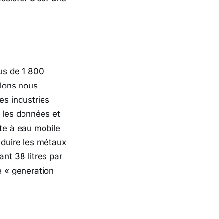
us de 1 800
llons nous
es industries
S, les données et
te à eau mobile
réduire les métaux
nt 38 litres par
le « generation