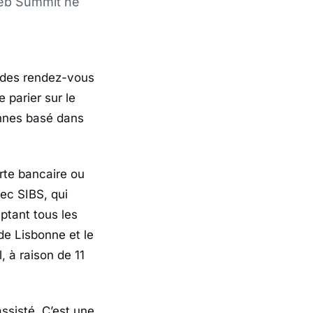
Web Summit ne
 des rendez-vous
parier sur le
nnes basé dans
arte bancaire ou
ec SIBS, qui
ptant tous les
de Lisbonne et le
 à raison de 11
ssisté. C’est une