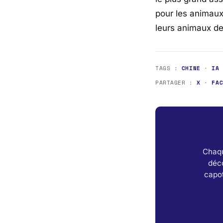
pour les animaux
leurs animaux de
TAGS :
CHINE
·
IA
PARTAGER :
X
·
FA
Chaqu
déc
capot