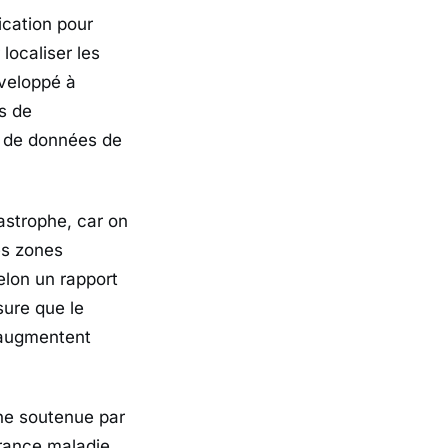
lication pour
localiser les
veloppé à
us de
e de données de
astrophe, car on
es zones
elon un rapport
sure que le
 augmentent
ne soutenue par
urance maladie