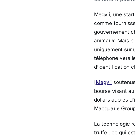
Megvii, une start
comme fournisseu
gouvernement chi
animaux. Mais pl
uniquement sur un
téléphone vers l
d’identification 
[
Megvii
soutenue 
bourse visant au 
dollars auprès d
Macquarie Group,
La technologie re
truffe , ce qui e