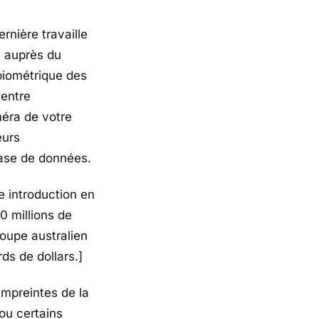
ernière travaille
e auprès du
biométrique des
centre
améra de votre
eurs
 base de données.
 introduction en
0 millions de
roupe australien
ds de dollars.]
empreintes de la
 ou certains