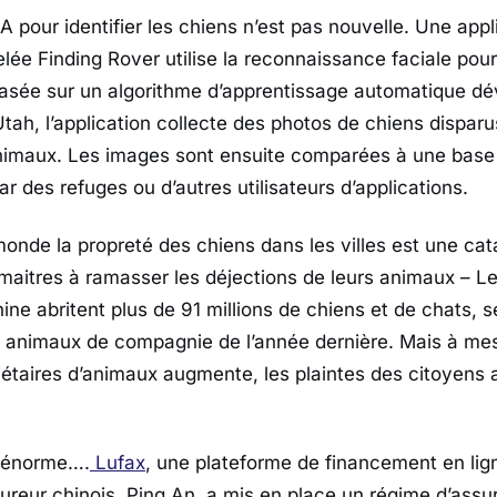
l’IA pour identifier les chiens n’est pas nouvelle. Une app
ée Finding Rover utilise la reconnaissance faciale pour 
asée sur un algorithme d’apprentissage automatique dé
’Utah, l’application collecte des photos de chiens dispar
’animaux. Les images sont ensuite comparées à une bas
r des refuges ou d’autres utilisateurs d’applications.
monde la propreté des chiens dans les villes est une cat
maitres à ramasser les déjections de leurs animaux – L
ine abritent plus de 91 millions de chiens et de chats, s
es animaux de compagnie de l’année dernière. Mais à me
étaires d’animaux augmente, les plaintes des citoyens
 énorme….
Lufax
, une plateforme de financement en lig
sureur chinois, Ping An, a mis en place un régime d’ass