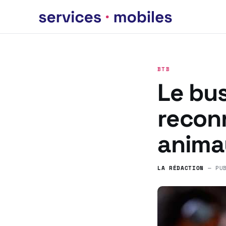
BTB
Le bus
reconn
anima
LA RÉDACTION
— PU