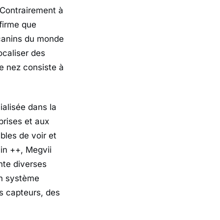
. Contrairement à
ffirme que
 canins du monde
ocaliser des
e nez consiste à
ialisée dans la
prises et aux
les de voir et
in ++, Megvii
nte diverses
 un système
es capteurs, des