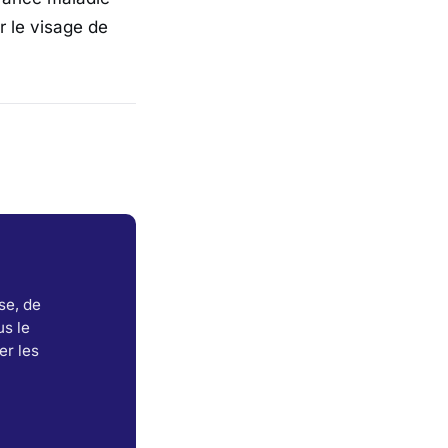
 le visage de
se, de
s le
er les