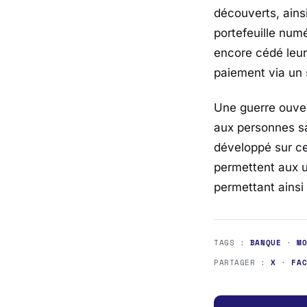
découverts, ainsi
portefeuille num
encore cédé leu
paiement via un
Une guerre ouver
aux personnes s
développé sur c
permettent aux u
permettant ainsi 
TAGS :
BANQUE
·
M
PARTAGER :
X
·
FA