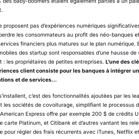
% des baby-boomers étaient également parties à un pai
t.
e proposent pas d’expériences numériques significatives
perdre les consommateurs au profit des néo-banques e
services financiers plus matures sur le plan numérique.
 mobiles des startup sont responsables d’une hausse de 
: les propriétaires de petites entreprises.
L’une des cl
riences client consiste pour les banques à intégrer u
ations et de services…
’installent, c’est des fonctionnalités ajoutées par les le
t les sociétés de covoiturage, simplifiant le processus
. American Express offre par exemple 200 $ de crédits 
 carte Platinum, et Citibank et d’autres vantant les rele
rte pour régler des frais récurrents avec iTunes, Netflix et