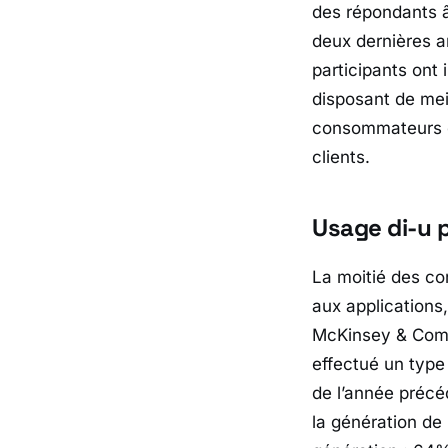
des répondants â
deux dernières a
participants ont 
disposant de meil
consommateurs es
clients.
Usage di-u 
La moitié des co
aux applications
McKinsey & Comp
effectué un type
de l’année précé
la génération de