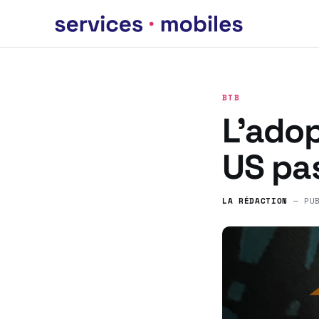
BTB
L’ado
US pa
LA RÉDACTION
— PU