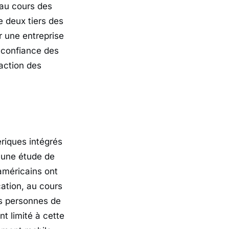
 au cours des
e deux tiers des
ur une entreprise
a confiance des
action des
riques intégrés
n une étude de
méricains ont
cation, au cours
es personnes de
t limité à cette