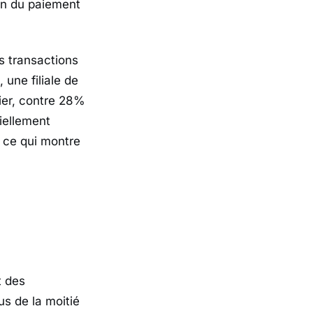
ion du paiement
s transactions
 une filiale de
nier, contre 28%
iellement
, ce qui montre
t des
us de la moitié