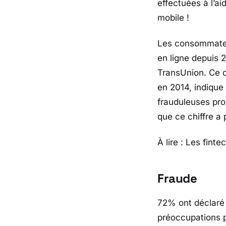
effectuées à l’a
mobile !
Les consommateur
en ligne depuis 
TransUnion. Ce c
en 2014, indique
frauduleuses pro
que ce chiffre a 
À lire : Les fint
Fraude
72% ont déclaré 
préoccupations pr