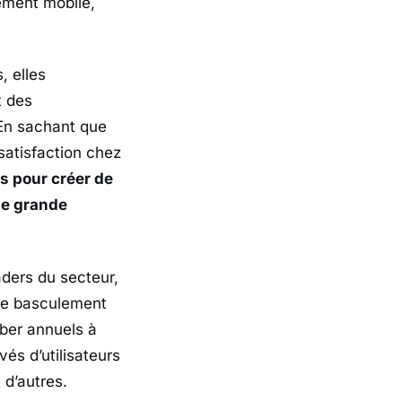
ement mobile,
, elles
t des
 En sachant que
satisfaction chez
és pour créer de
ne grande
aders du secteur,
 de basculement
Uber annuels à
vés d’utilisateurs
 d’autres.