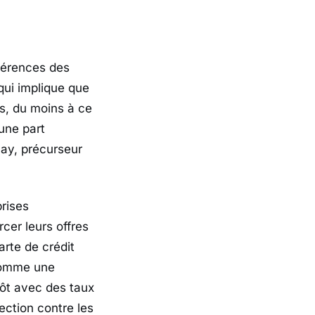
éférences des
qui implique que
es, du moins à ce
une part
Pay, précurseur
rises
cer leurs offres
arte de crédit
comme une
pôt avec des taux
ection contre les