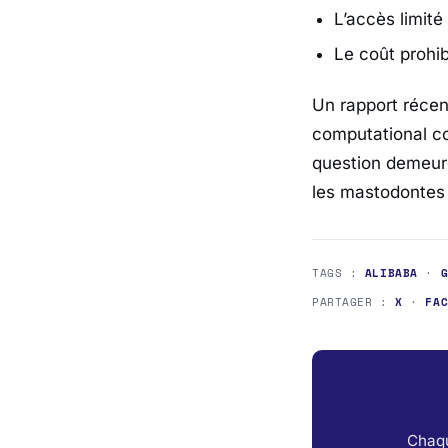
L’accès limité
Le coût prohib
Un rapport récen
computational c
question demeure
les mastodontes 
TAGS :
ALIBABA
·
PARTAGER :
X
·
FA
Chaqu