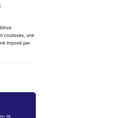
;
bitive
En coulisses, une
réné imposé par
se, de