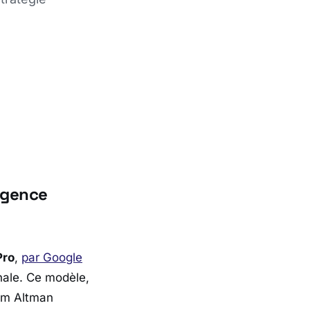
igence
ro
,
par
Google
onale. Ce modèle,
Sam Altman