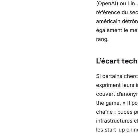
(
OpenAI
) ou Lin
référence du sec
américain détrôn
également le mei
rang.
L’écart tec
Si certains cherc
expriment leurs 
couvert d’anonym
the game.
» Il p
chaîne : puces pr
infrastructures 
les start-up chin