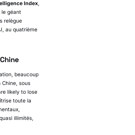
telligence Index
,
, le géant
s relègue
I
, au quatrième
 Chine
vation, beaucoup
n Chine, sous
e likely to lose
îtrise toute la
mentaux,
asi illimités,