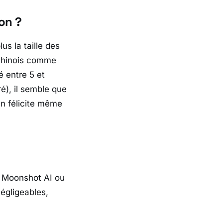
on ?
us la taille des
 chinois comme
 entre 5 et
tré), il semble que
en félicite même
e
Moonshot AI
ou
égligeables,