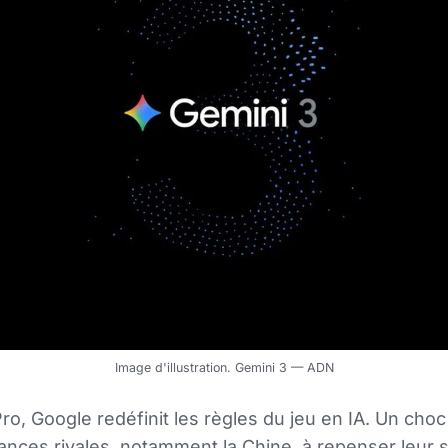
Image d'illustration. Gemini 3 — ADN
ro, Google redéfinit les règles du jeu en IA. Un choc
sances rivales, notamment la Chine, à repenser leur s