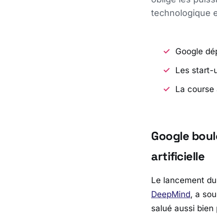
technologique et
Google dép
Les start-
La course a
Google boul
artificielle
Le lancement du t
DeepMind
, a so
salué aussi bien