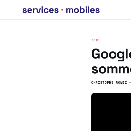
TECH
Googl
somme
CHRISTOPHE ROMEI
—