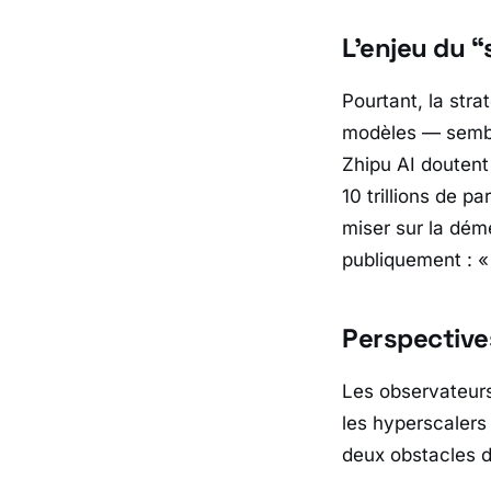
L’enjeu du “
Pourtant, la stra
modèles — sembla
Zhipu AI
doutent 
10 trillions de p
miser sur la déme
publiquement : 
Perspectives
Les observateur
les hyperscalers
deux obstacles 