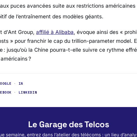
 aux puces avancées suite aux restrictions américaines 
itif de l’entraînement des modèles géants.
t d’
Ant Group
,
affilié à
Alibaba
, évoque ainsi des «
prohi
osts
» pour franchir le cap du trillion-parameter model. 
 : jusqu’où la Chine pourra-t-elle suivre ce rythme eff
américains ?
GOOGLE
·
IA
CEBOOK
·
LINKEDIN
Le Garage des Telcos
e semaine, entrez dans l’atelier des télécoms : un lieu d’analy