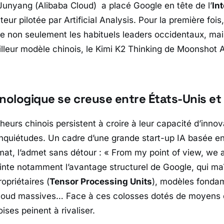
 Junyang (
Alibaba Cloud
) a placé
Google
en tête de l’
In
teur pilotée par
Artificial Analysis
. Pour la première fois
e non seulement les habituels leaders occidentaux, mai
lleur modèle chinois, le Kimi K2 Thinking de
Moonshot A
hnologique se creuse entre États-Unis et
heurs chinois persistent à croire à leur capacité d’inno
inquiétudes. Un cadre d’une grande start-up IA basée e
at, l’admet sans détour : «
From my point of view, we ar
ointe notamment l’avantage structurel de
Google
, qui ma
opriétaires (
Tensor Processing Units
), modèles fonda
cloud massives… Face à ces colosses dotés de moyens qu
oises peinent à rivaliser.