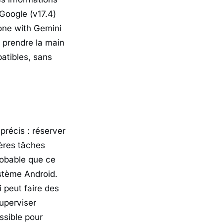
 Google (v17.4)
one with Gemini
 prendre la main
atibles, sans
précis : réserver
ères tâches
robable que ce
ystème
Android
.
 peut faire des
superviser
ssible pour