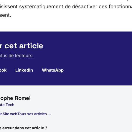
isissent systématiquement de désactiver ces fonctionna
sent.
 cet article
lus de lecteurs.
ook
LinkedIn
WhatsApp
tophe Romei
ste Tech
In
Site web
Tous ses articles →
 erreur dans cet article ?