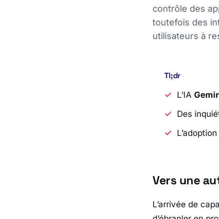
contrôle des ap
toutefois des int
utilisateurs à r
Tl;dr
L’IA
Gemin
Des inquié
L’adoption
Vers une au
L’arrivée de capa
d’ébranler en pr