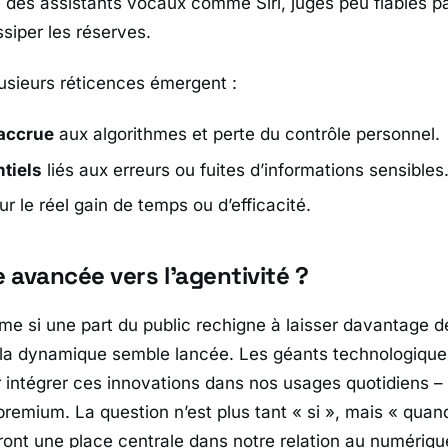
c des assistants vocaux comme
Siri
, jugés peu fiables p
ssiper les réserves.
lusieurs réticences émergent :
accrue
aux algorithmes et perte du contrôle personnel.
tiels
liés aux erreurs ou fuites d’informations sensibles
r le réel gain de temps ou d’efficacité.
e avancée vers l’agentivité ?
me si une part du public rechigne à laisser davantage de
 la dynamique semble lancée. Les géants technologique
r intégrer ces innovations dans nos usages quotidiens – 
emium. La question n’est plus tant « si », mais « quan
ront une place centrale dans notre relation au numériqu