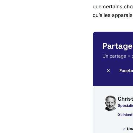
que certains cho
qu’elles apparais
Partager
Un partage = p
X
Faceb
Chris
Spéciali
X
Linked
Une