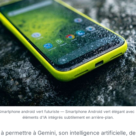
. Smartphone android vert futuriste — Smartphone Android vert élégant avec u
éléments d'IA intégrés subtilement en arrière-plan.
 permettre à Gemini, son intelligence artificielle, d