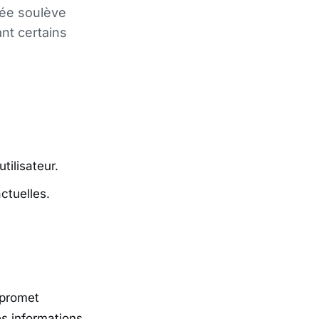
cée soulève
ant certains
utilisateur.
ctuelles.
e promet
es informations