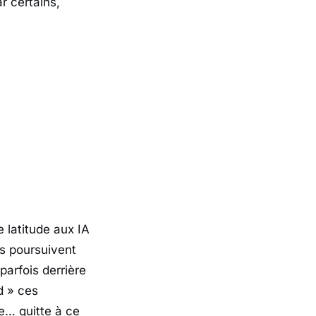
ar certains,
.
 latitude aux IA
s poursuivent
parfois derrière
d » ces
e… quitte à ce