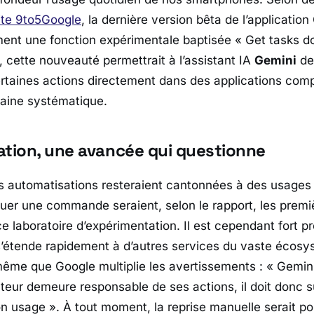
ite
9to5Google
, la dernière version bêta de l’application
ment une fonction expérimentale baptisée « Get tasks d
 cette nouveauté permettrait à l’assistant IA
Gemini
de
rtaines actions directement dans des applications comp
aine systématique.
ation, une avancée qui questionne
s automatisations resteraient cantonnées à des usages 
uer une commande seraient, selon le rapport, les premi
e laboratoire d’expérimentation. Il est cependant fort p
s’étende rapidement à d’autres services du vaste écos
ême que Google multiplie les avertissements : «
Gemini
isateur demeure responsable de ses actions, il doit donc 
on usage
». À tout moment, la reprise manuelle serait po