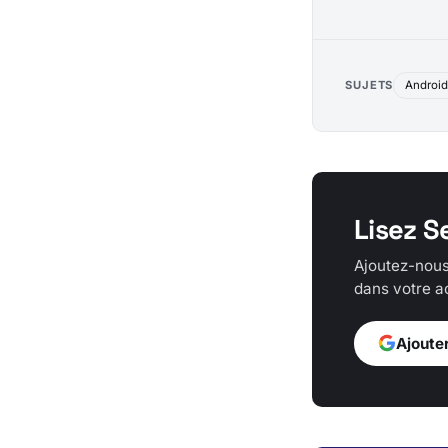
SUJETS
Androi
Lisez S
Ajoutez-nous
dans votre ac
Ajoute