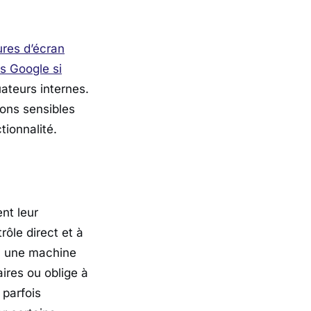
ures d’écran
es Google si
ateurs internes.
tions sensibles
tionnalité.
nt leur
ôle direct et à
 à une machine
res ou oblige à
 parfois