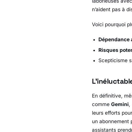
laborieuses ave
n’aident pas à di
Voici pourquoi p
Dépendance 
Risques poten
Scepticisme su
L’inéluctabl
En définitive, mê
comme
Gemini
,
leurs efforts pou
un abonnement pr
assistants prend