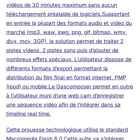
vidéos de 30 minutes maximum sans aucun
téléchargement préalable de logiciels.Supportant
en entrée la plupart des formats audio et video du
marché (mp3, waw, jpeg, png, gif, bitmap, wmv,
divx, mov, 3GP), la solution permet de traiter 2
pistes videos, 2 pistes sons puis d’ajouter de
nombreux effets spéciaux. L’utilisateur dispose de
différents formats d’export permettant la
distribution du film final en format internet, PMP
(Ipod) ou mobile.Le Gascomposer permet en outre
à l’utilisateur muni d’une web cam d’enregistrer
une séquence vidéo afin de l’intégrer dans sa
timeline real time.
Cette prouesse technologique utilise le standard
Macromedia Flash 8.0.Cette suite va s’intégrer