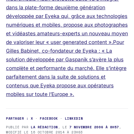
dans la plate-forme deuxième génération
développée par Eyeka qui, grâce aux technologies
numériques et mobiles, propose aux photographes
et vidéastes amateurs-experts un nouveau moyen
de valoriser leur « user generated content ».Pour
Gilles Babinet, co-fondateur de Eyeka : « La
solution développée par Gaspanik s’avère la plus
complète et performante du marché. Elle s’intègre
parfaitement dans la suite de solutions et
contenus que Eyeka propose aux opérateurs
mobiles sur toute l’Europe ».
PARTAGER :
X
·
FACEBOOK
·
LINKEDIN
PUBLIÉ PAR
LA RÉDACTION
, LE
7 NOVEMBRE 2006 À 8H57
,
MODIFIÉ LE
16 OCTOBRE 2014 À 23H03