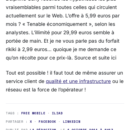
vraisemblables parmi toutes celles qui circulent
actuellement sur le Web. L’offre à 5,99 euros par
mois ? « Tenable économiquement », selon les
analystes. L’illimité pour 29,99 euros semble à
portée de main. Et je ne vous parle pas du forfait
rikiki à 2,99 euros… quoique je me demande ce
qu’on récolte pour ce prix-là. Source et suite ici
Tout est possible ! il faut tout de même assurer un
service client de
qualité et une infrastructure
ou le
réseau est la force de l’opérateur !
TAGS :
FREE MOBILE
·
ILIAD
PARTAGER :
X
·
FACEBOOK
·
LINKEDIN
PUBLIÉ PAR
LA RÉDACTION
, LE
4 OCTOBRE 2011 À 8H13
,