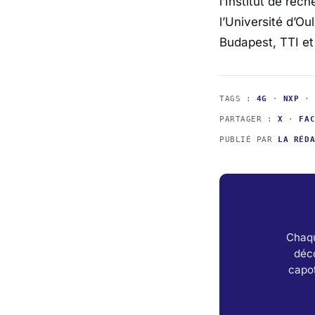
l’Institut de rec
l’Université d’O
Budapest, TTI et 
TAGS :
4G
·
NXP
PARTAGER :
X
·
FA
PUBLIÉ PAR
LA RÉD
Chaqu
déc
capot