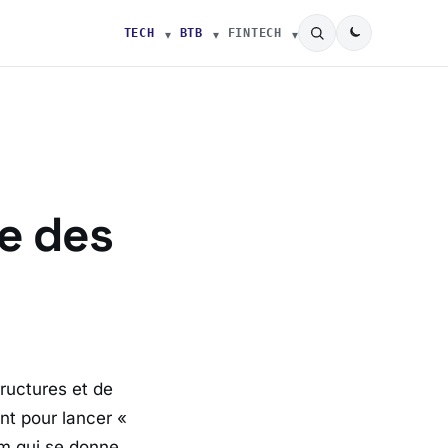
TECH
BTB
FINTECH
e des
ructures et de
ent pour lancer «
m qui se donne