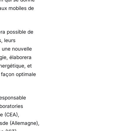
aux mobiles de
ra possible de
, leurs
a une nouvelle
ie, élaborera
nergétique, et
 façon optimale
responsable
oratories
ue (CEA),
esde (Allemagne),