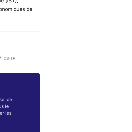
e (IST),
économiques de
À 21H16
se, de
s le
er les