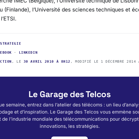
herche IMEC (Belgique), l’Université technique de Lisbonn
ulu (Finlande), l’Université des sciences techniques et 
l’ETSI.
·
STRATEGIE
CEBOOK
·
LINKEDIN
ACTION
, LE
30 AVRIL 2010 À 8H12
, MODIFIÉ LE
1 DÉCEMBRE 2014 
Le Garage des Telcos
e semaine, entrez dans l’atelier des télécoms : un lieu d’analy
odage et d’inspiration. Le Garage des Telcos vous emmène sou
 de l’industrie mondiale des télécommunications pour décrypt
innovations, les stratégies.