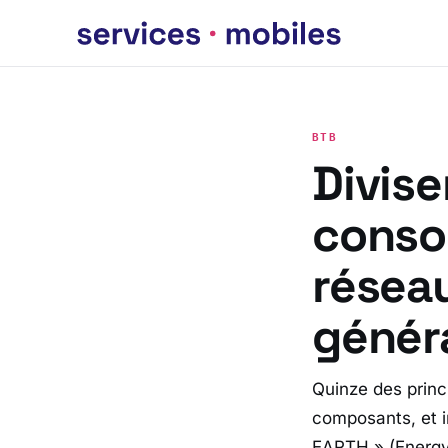
BTB
Divise
conso
résea
génér
Quinze des princ
composants, et in
EARTH » (Energy