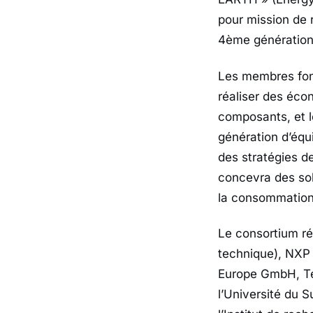
pour mission de
4ème génération 
Les membres fond
réaliser des éco
composants, et l
génération d’éq
des stratégies d
concevra des sol
la consommation 
Le consortium ré
technique), NX
Europe GmbH, Tel
l’Université du 