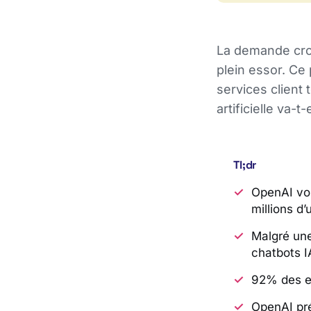
La demande crois
plein essor. Ce
services client 
artificielle va-t
Tl;dr
OpenAI voi
millions d’
Malgré un
chatbots I
92% des en
OpenAI pré