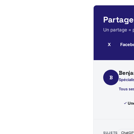
Partager
Un partage = p
X
Faceb
Benja
B
Spéciali
Tous ses
Une
SUJETS
ChatGP