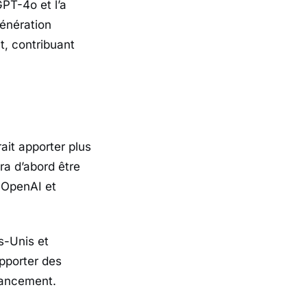
PT-4o et l’a
énération
t, contribuant
rait apporter plus
ra d’abord être
 OpenAI et
s-Unis et
apporter des
lancement.