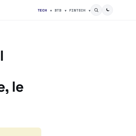
TECH
BTB
FINTECH
l
, le