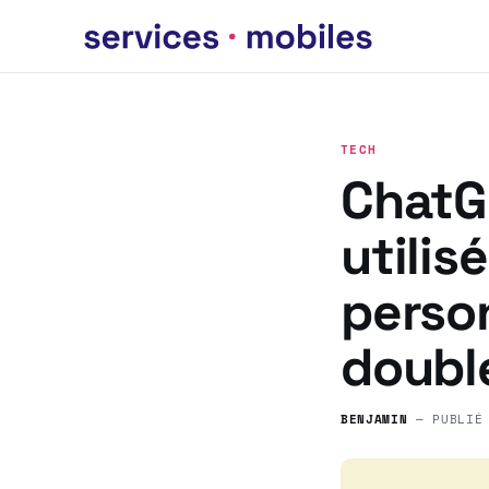
TECH
ChatGP
utilis
perso
double
BENJAMIN
— PUBLIÉ