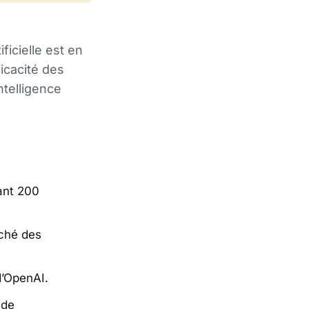
ficielle est en
icacité des
ntelligence
ant 200
ché des
d’OpenAI.
 de