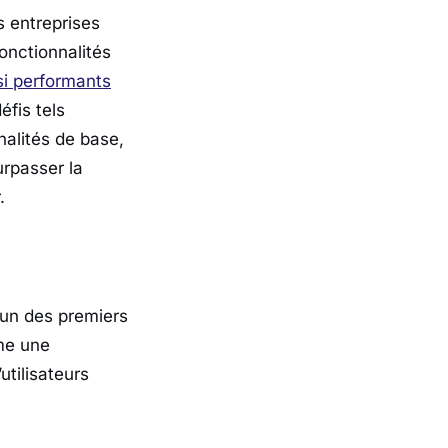
 entreprises
onctionnalités
si performants
éfis tels
nalités de base,
urpasser la
.
l’un des premiers
mme une
utilisateurs