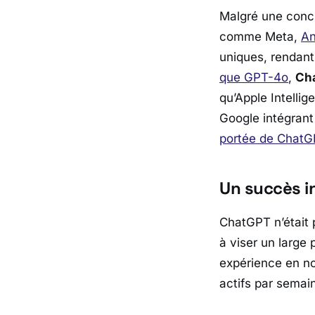
Malgré une concu
comme Meta,
An
uniques, rendant
que GPT-4o
,
Cha
qu’Apple Intelli
Google intégrant
portée de Chat
Un succès i
ChatGPT n’était p
à viser un large
expérience en nov
actifs par semain