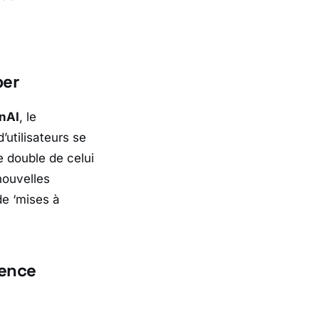
per
nAI
, le
’utilisateurs se
 double de celui
nouvelles
de ‘mises à
rence