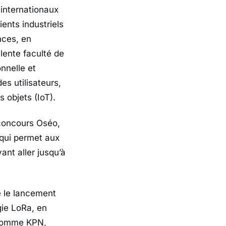
internationaux
ents industriels
nces, en
lente faculté de
nnelle et
des utilisateurs,
s objets (IoT).
 concours Oséo,
 qui permet aux
nt aller jusqu’à
e le lancement
gie LoRa, en
s comme KPN,