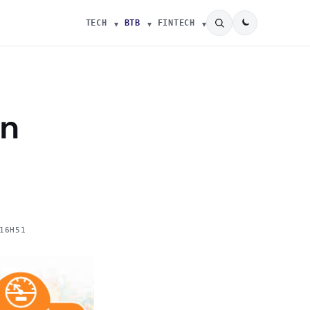
TECH
BTB
FINTECH
un
16H51