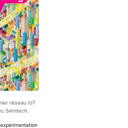
er réseau IoT
vec Semtech.
 expérimentation