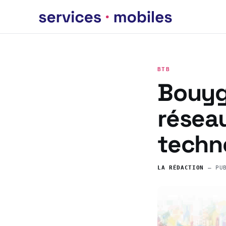
BTB
Bouyg
réseau
techn
LA RÉDACTION
— PU