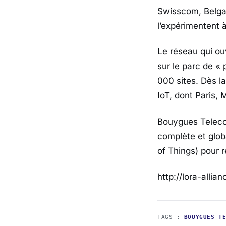
Swisscom, Belgac
l’expérimentent a
Le réseau qui ou
sur le parc de «
000 sites. Dès l
IoT, dont Paris, 
Bouygues Telecom
complète et glo
of Things) pour r
http://lora-allian
TAGS :
BOUYGUES T