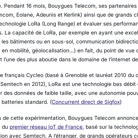
. Pendant 16 mois, Bouygues Telecom, ses partenaires 
om, Eolane, Adeunis et Kerlink) ainsi que de grands cli
 technologie LoRa (Long Range) et évaluer ses performa
es. La capacité de LoRa, par exemple en ayant une excel
s les bâtiments ou en sous-sol, communication bidirectio
s en mobilité, géolocalisation…) en fait, du point de vue 
t l’une des plus aboutie dans le domaine de l’internet de
le français Cycleo (basé à Grenoble et lauréat 2010 du
e Semtech en 2012), LoRa est une technologie bas débit
r des données de faible taille, avec une autonomie pouva
batteries standard. (
Concurrent direct de Sigfox
)
ats de cette expérimentation, Bouygues Telecom annonc
n du
premier réseau IoT de France
, basé sur la technolo
ration avec Semtech. A l’étranger, de grands opérateur