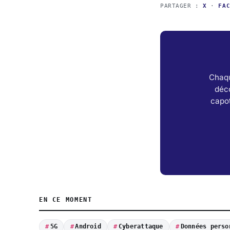
PARTAGER :
X
·
FA
Chaqu
déc
capot
EN CE MOMENT
5G
Android
Cyberattaque
Données perso