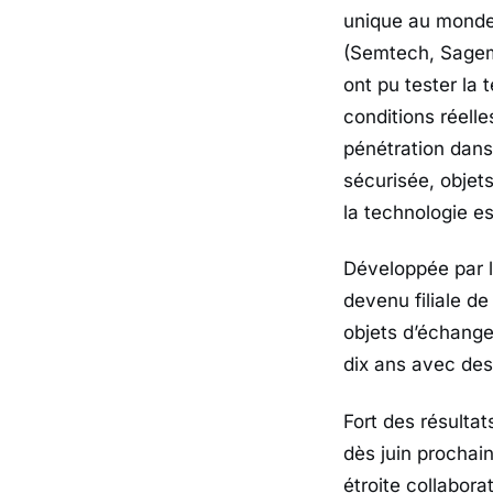
unique au monde
(Semtech, Sagemc
ont pu tester la
conditions réell
pénétration dan
sécurisée, objet
la technologie es
Développée par 
devenu filiale d
objets d’échange
dix ans avec des 
Fort des résult
dès juin prochai
étroite collabo