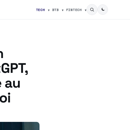
TECH
BTB
FINTECH
n
tGPT,
e au
oi