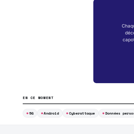
Chaqu
déc
capot
EN CE MOMENT
5G
Android
Cyberattaque
Données perso