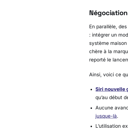
Négociations
En parallèle, de
: intégrer un mo
système maiso
chère à la marqu
reporté le lancem
Ainsi, voici ce qu
Siri nouvelle
qu’au début d
Aucune avancé
jusque-là
.
L’utilisation 