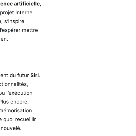
gence artificielle
,
 projet interne
, s’inspire
’espérer mettre
ien.
ment du futur
Siri
.
tionnalités,
u l’exécution
Plus encore,
 mémorisation
quoi recueillir
enouvelé.