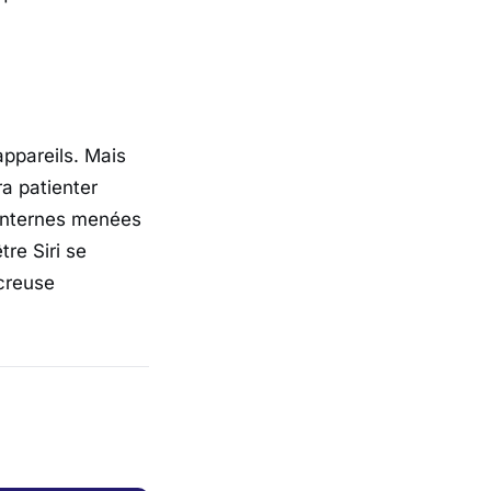
appareils. Mais
ra patienter
 internes menées
tre Siri se
creuse