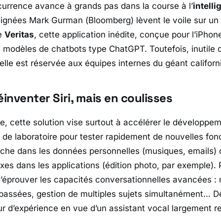
currence avance à grands pas dans la course à l’
intelli
signées
Mark Gurman
(
Bloomberg
) lèvent le voile sur un
ée
Veritas
, cette application inédite, conçue pour l’iPhone
modèles de chatbots type ChatGPT. Toutefois, inutile d
elle est réservée aux équipes internes du géant californ
réinventer Siri, mais en coulisses
e, cette solution vise surtout à accélérer le développe
t de laboratoire pour tester rapidement de nouvelles fonc
he dans les données personnelles (musiques, emails) o
xes dans les applications (édition photo, par exemple). 
’éprouver les capacités conversationnelles avancées :
passées, gestion de multiples sujets simultanément… De 
ur d’expérience en vue d’un assistant vocal largement r