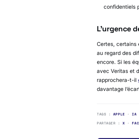
confidentiels 
L’urgence de
Certes, certains 
au regard des di
encore. Si les é
avec Veritas et d
rapprochera-t-il
davantage l’écar
TAGS :
APPLE
·
IA
PARTAGER :
X
·
FA