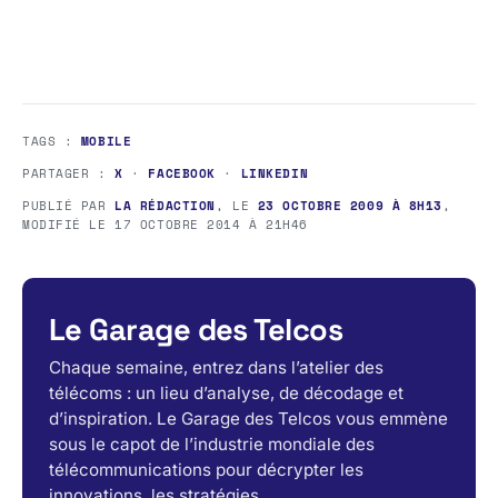
TAGS :
MOBILE
PARTAGER :
X
·
FACEBOOK
·
LINKEDIN
PUBLIÉ PAR
LA RÉDACTION
, LE
23 OCTOBRE 2009 À 8H13
,
MODIFIÉ LE
17 OCTOBRE 2014 À 21H46
Le Garage des Telcos
Chaque semaine, entrez dans l’atelier des
télécoms : un lieu d’analyse, de décodage et
d’inspiration. Le Garage des Telcos vous emmène
sous le capot de l’industrie mondiale des
télécommunications pour décrypter les
innovations, les stratégies.