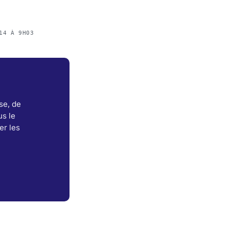
14 À 9H03
se, de
s le
er les