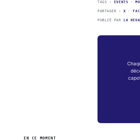
TAGS :
EVENTS
·
M
PARTAGER :
X
·
FA
PUBLIÉ PAR
LA RÉD
Chaqu
déc
capot
EN CE MOMENT